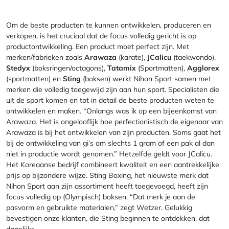
Om de beste producten te kunnen ontwikkelen, produceren en
verkopen, is het cruciaal dat de focus volledig gericht is op
productontwikkeling. Een product moet perfect zijn. Met
merken/fabrieken zoals
Arawaza
(karate),
JCalicu
(taekwondo),
Stedyx
(boksringen/octagons),
Tatamix
(Sportmatten),
Agglorex
(sportmatten) en
Sting
(boksen) werkt Nihon Sport samen met
merken die volledig toegewijd zijn aan hun sport. Specialisten die
uit de sport komen en tot in detail de beste producten weten te
ontwikkelen en maken. “Onlangs was ik op een bijeenkomst van
Arawaza. Het is ongelooflijk hoe perfectionistisch de eigenaar van
Arawaza is bij het ontwikkelen van zijn producten. Soms gaat het
bij de ontwikkeling van gi’s om slechts 1 gram of een pak al dan
niet in productie wordt genomen.” Hetzelfde geldt voor JCalicu.
Het Koreaanse bedrijf combineert kwaliteit en een aantrekkelijke
prijs op bijzondere wijze. Sting Boxing, het nieuwste merk dat
Nihon Sport aan zijn assortiment heeft toegevoegd, heeft zijn
focus volledig op (Olympisch) boksen. “Dat merk je aan de
pasvorm en gebruikte materialen,” zegt Wetzer. Gelukkig
bevestigen onze klanten, die Sting beginnen te ontdekken, dat