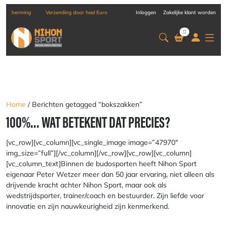
-
g
Verzending door heel Europa
Inloggen
Zakelijke klant worden
0
Home
/ Berichten getagged “bokszakken”
100%… WAT BETEKENT DAT PRECIES?
[vc_row][vc_column][vc_single_image image=”47970″
img_size=”full”][/vc_column][/vc_row][vc_row][vc_column]
[vc_column_text]Binnen de budosporten heeft Nihon Sport
eigenaar Peter Wetzer meer dan 50 jaar ervaring, niet alleen als
drijvende kracht achter Nihon Sport, maar ook als
wedstrijdsporter, trainer/coach en bestuurder. Zijn liefde voor
innovatie en zijn nauwkeurigheid zijn kenmerkend.