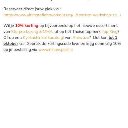
Reserveer direct jouw plek via :
https://www.ultimatefightworkout.org/…/seminar-workshop-se…/
Wil je
10% korting
op bijvoorbeeld op het nieuwe assortiment
van
Starpro boxing & MMA
, of op het Thaise topmerk
Top King
?
Of op een
Kyokushinkai karate gi
van
Arawaza
? Dat kan
tot 1
oktober
a.s. Gebruik de kortingscode love en krijg eenmalig 10%
op je bestelling via
www.nihonsport.nl