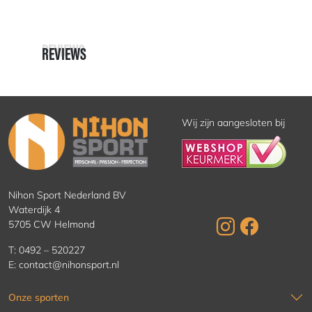
REVIEWS
REVIEWS
Wij zijn aangesloten bij
Nihon Sport Nederland BV
Waterdijk 4
5705 CW Helmond
T:
0492 – 520227
E:
contact@nihonsport.nl
Onze sporten