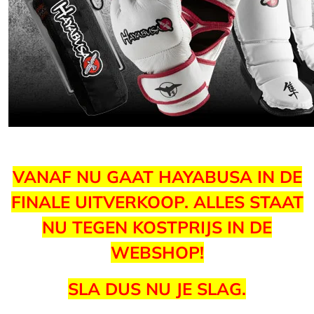
VANAF NU GAAT HAYABUSA IN DE
FINALE UITVERKOOP. ALLES STAAT
NU TEGEN KOSTPRIJS IN DE
WEBSHOP!
SLA DUS NU JE SLAG.