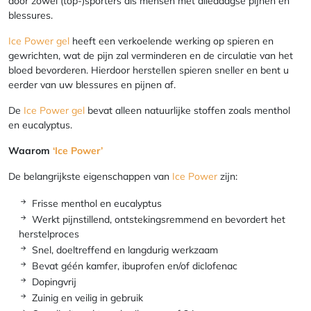
door zowel (top-)sporters als mensen met alledaagse pijnen en
blessures.
Ice Power gel
heeft een verkoelende werking op spieren en
gewrichten, wat de pijn zal verminderen en de circulatie van het
bloed bevorderen. Hierdoor herstellen spieren sneller en bent u
eerder van uw blessures en pijnen af.
De
Ice Power gel
bevat alleen natuurlijke stoffen zoals menthol
en eucalyptus.
Waarom
‘Ice Power’
De belangrijkste eigenschappen van
Ice Power
zijn:
Frisse menthol en eucalyptus
Werkt pijnstillend, ontstekingsremmend en bevordert het
herstelproces
Snel, doeltreffend en langdurig werkzaam
Bevat géén kamfer, ibuprofen en/of diclofenac
Dopingvrij
Zuinig en veilig in gebruik