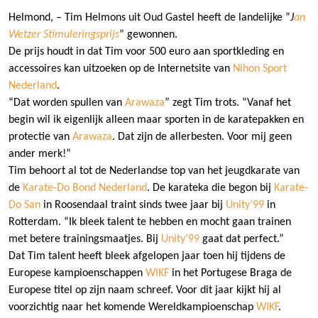
Helmond, – Tim Helmons
uit Oud Gastel heeft de landelijke “
J
an
Wetzer Stimuleringsprijs
” gewonnen.
De prijs houdt in dat Tim voor 500 euro aan sportkleding en
accessoires kan uitzoeken op de Internetsite van
Nihon Sport
Nederland
.
“Dat worden spullen van
Arawaza
” zegt Tim trots. “Vanaf het
begin wil ik eigenlijk alleen maar sporten in de karatepakken en
protectie van
Arawaza
. Dat zijn de allerbesten. Voor mij geen
ander merk!”
Tim behoort al tot de Nederlandse top van het jeugdkarate van
de
Karate-Do Bond Nederland
. De karateka die begon
bij
Karate-
Do San
in Roosendaal
traint
sinds twee jaar bij
Unity’99
in
Rotterdam. “Ik bleek talent te hebben en
mocht
gaan trainen
met betere trainingsmaatjes. Bij
Unity’99
gaat dat perfect.”
Dat Tim talent heeft bleek afgelopen jaar toen hij tijdens de
Europese kampioenschappen
WIKF
in het Portugese Braga de
Europese titel op zijn naam schreef. Voor dit jaar kijkt hij al
voorzichtig naar het komende Wereldkampioenschap
WIKF
.