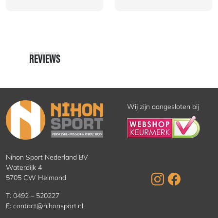
REVIEWS
REVIEWS
Wij zijn aangesloten bij
Nihon Sport Nederland BV
Waterdijk 4
5705 CW Helmond
T:
0492 – 520227
E:
contact@nihonsport.nl