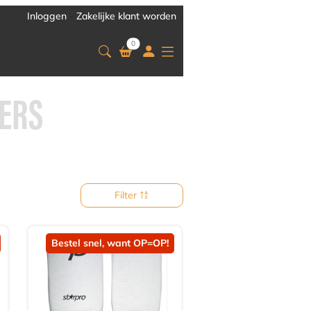
Inloggen
-
Zakelijke klant worden
0
ERS
Filter
Bestel snel, want OP=OP!