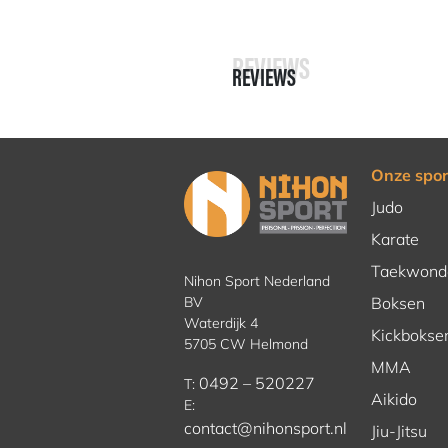
REVIEWS
REVIEWS
Onze spor
Judo
Karate
Taekwond
Nihon Sport Nederland
BV
Boksen
Waterdijk 4
Kickbokse
5705 CW Helmond
MMA
0492 – 520227
T:
Aikido
E:
contact@nihonsport.nl
Jiu-Jitsu