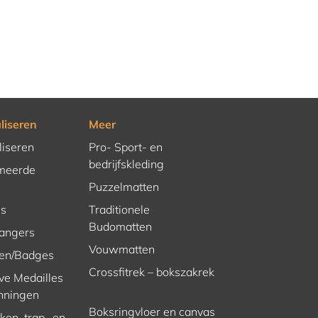
liseren
Meer
liseren
Pro- Sport- en
bedrijfskleding
meerde
Puzzelmatten
es
Traditionele
Budomatten
hangers
Vouwmatten
en/Badges
Crossfitrek – bokszakrek
ve Medailles
nningen
Boksringvloer en canvas
en, trap- en