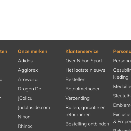
ten
Onze merken
Klantenservice
Persona
Adidas
Over Nihon Sport
Persona
Agglorex
Het laatste nieuws
Gesubli
kleding
o
Arawaza
Bestellen
Medaill
Dragon Do
Betaalmethoden
Sleutel
n
JCalicu
Verzending
Emblem
JudoInside.com
Ruilen, garantie en
retourneren
Exclusie
Nihon
& Erepe
Bestelling ontbinden
Rhinoc
Bokszakk