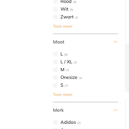
Rood
(4)
Wit
(5)
Zwart
(1)
Toon meer
Maat
L
(8)
L / XL
(1)
M
(7)
Onesize
(1)
S
(7)
Toon meer
Merk
Adidas
(2)