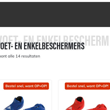
VOET- EN ENKELBESCHERM
VOET- EN ENKELBESCHERMERS
oont alle 14 resultaten
Bestel snel, want OP=OP!
Bestel snel, want OP=OP!