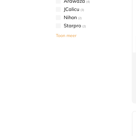
Arawaza
(4)
JCalicu
(3)
Nihon
(2)
Starpro
(2)
Toon meer