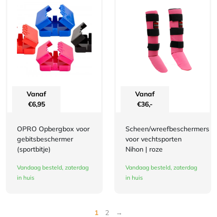
Vanaf
Vanaf
€
6,95
€
36,-
OPRO Opbergbox voor
Scheen/wreefbeschermers
gebitsbeschermer
voor vechtsporten
(sportbitje)
Nihon | roze
Vandaag besteld, zaterdag
Vandaag besteld, zaterdag
in huis
in huis
1
2
→