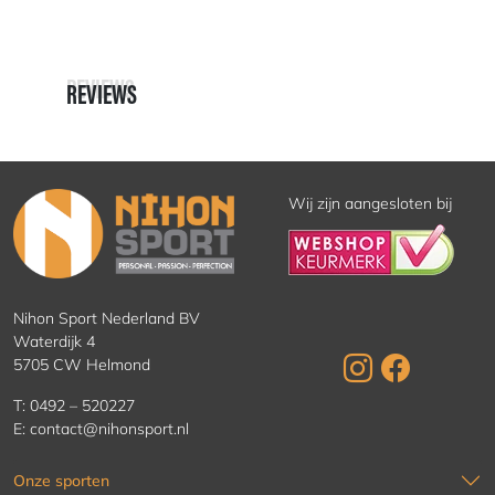
REVIEWS
REVIEWS
Wij zijn aangesloten bij
Nihon Sport Nederland BV
Waterdijk 4
5705 CW Helmond
T:
0492 – 520227
E:
contact@nihonsport.nl
Onze sporten