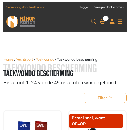
-
Verzending door heel Europa
Inloggen
Zakelijke klant worden
0
Home
/
Vechtsport
/
Taekwondo
/ Taekwondo bescherming
TAEKWONDO BESCHERMING
TAEKWONDO BESCHERMING
Resultaat 1–24 van de 45 resultaten wordt getoond
Filter
Bestel snel, want
OP=OP!