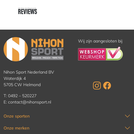
REVIEWS
REVIEWS
Wij zijn aangesloten bij
Nihon Sport Nederland BV
Waterdijk 4
5705 CW Helmond
T:
0492 – 520227
E:
contact@nihonsport.nl
Onze sporten
Onze merken