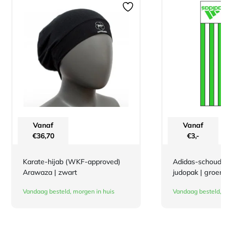
Vanaf
Vanaf
€
36,70
€
3,-
Karate-hijab (WKF-approved)
Adidas-schouderl
Arawaza | zwart
judopak | groen
Vandaag besteld, morgen in huis
Vandaag besteld, m