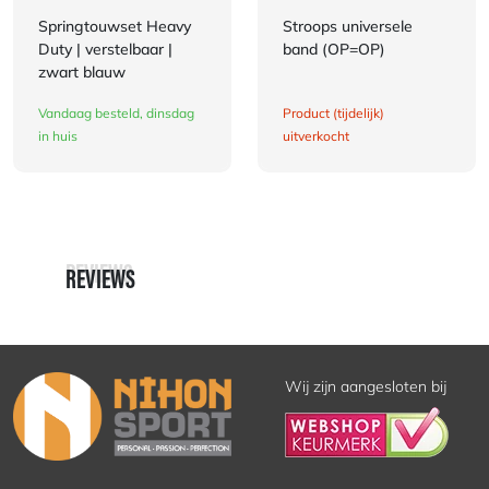
Springtouwset Heavy
Stroops universele
Duty | verstelbaar |
band (OP=OP)
zwart blauw
Vandaag besteld, dinsdag
Product (tijdelijk)
in huis
uitverkocht
REVIEWS
REVIEWS
Wij zijn aangesloten bij