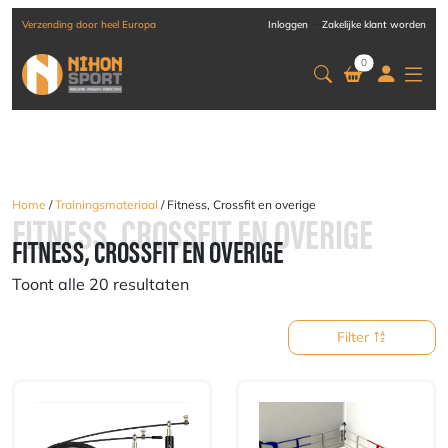
-
Verzending door heel Europa
Inloggen
Zakelijke klant worden
0
Home
/
Trainingsmateriaal
/ Fitness, Crossfit en overige
FITNESS, CROSSFIT EN OVERIGE
FITNESS, CROSSFIT EN OVERIGE
Toont alle 20 resultaten
Filter