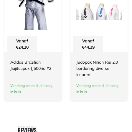
Vanaf
Vanaf
€
24,20
€
44,39
Adidas Brazilian
Judopak Nihon Rei 2.0
Jiujitsupak JJ500rio #2
borduring diverse
kleuren
Vandaag besteld, dinsdag
Vandaag besteld, dinsdag
in huis
in huis
REVIEWS
REVIEWS