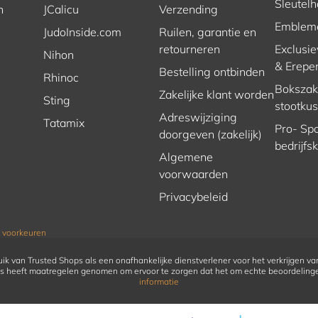
Sleutel
n
JCalicu
Verzending
Emblem
JudoInside.com
Ruilen, garantie en
retourneren
Exclusie
Nihon
& Erepe
Bestelling ontbinden
Rhinoc
Bokszakk
Zakelijke klant worden
Sting
stootku
Adreswijziging
Tatamix
Pro- Spo
doorgeven (zakelijk)
bedrijfs
Algemene
voorwaarden
Privacybeleid
 voorkeuren
ik van Trusted Shops als een onafhankelijke dienstverlener voor het verkrijgen va
s heeft maatregelen genomen om ervoor te zorgen dat het om echte beoordeling
informatie