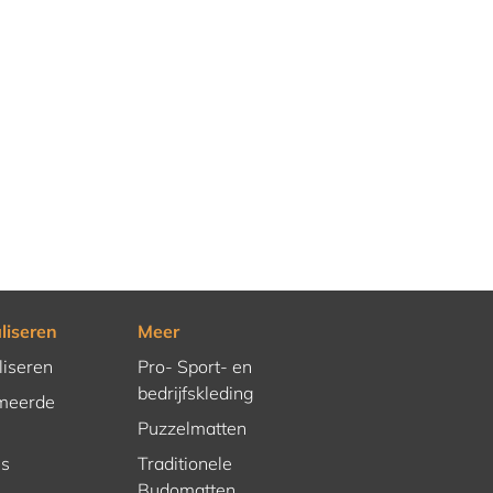
liseren
Meer
liseren
Pro- Sport- en
bedrijfskleding
meerde
Puzzelmatten
es
Traditionele
Budomatten