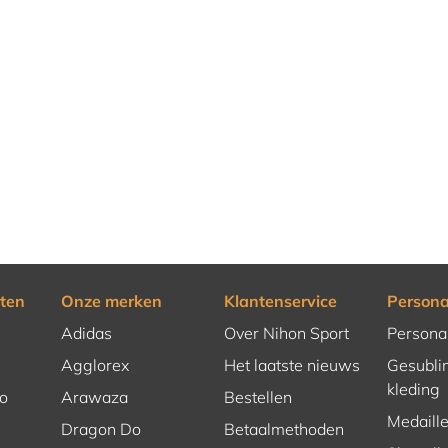
ten
Onze merken
Klantenservice
Persona
Adidas
Over Nihon Sport
Persona
Agglorex
Het laatste nieuws
Gesubli
kleding
o
Arawaza
Bestellen
Medaill
Dragon Do
Betaalmethoden