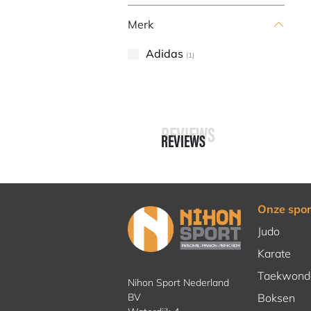
Merk
Adidas
(1)
REVIEWS
REVIEWS
Onze spor
Judo
Karate
Taekwond
Nihon Sport Nederland
BV
Boksen