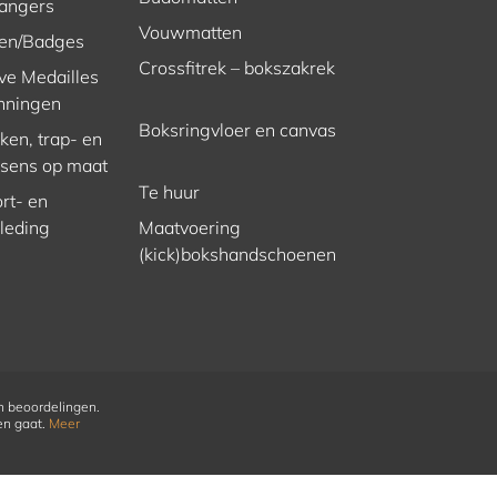
hangers
Vouwmatten
en/Badges
Crossfitrek – bokszakrek
ve Medailles
nningen
Boksringvloer en canvas
en, trap- en
ssens op maat
Te huur
rt- en
kleding
Maatvoering
(kick)bokshandschoenen
n beoordelingen.
en gaat.
Meer