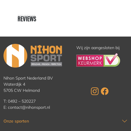
REVIEWS
REVIEWS
Wij zijn aangesloten bij
Nihon Sport Nederland BV
Waterdijk 4
5705 CW Helmond
T:
0492 – 520227
E:
contact@nihonsport.nl
Onze sporten