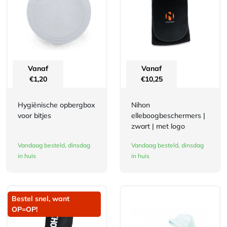
Vanaf
Vanaf
€
1,20
€
10,25
Hygiënische opbergbox
Nihon
voor bitjes
elleboogbeschermers |
zwart | met logo
Vandaag besteld, dinsdag
Vandaag besteld, dinsdag
in huis
in huis
Bestel snel, want
OP=OP!