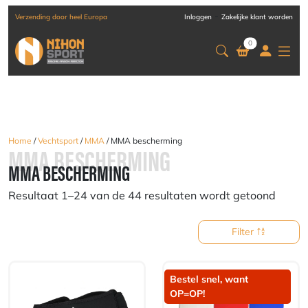
-
Verzending door heel Europa
Inloggen
Zakelijke klant worden
0
Home
/
Vechtsport
/
MMA
/ MMA bescherming
MMA BESCHERMING
MMA BESCHERMING
Resultaat 1–24 van de 44 resultaten wordt getoond
Filter
Bestel snel, want
OP=OP!