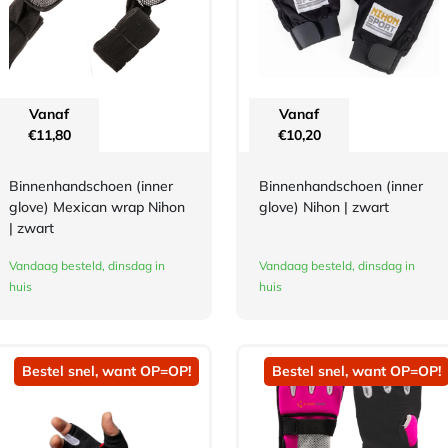
Vanaf
Vanaf
€
11,80
€
10,20
Binnenhandschoen (inner
Binnenhandschoen (inner
glove) Mexican wrap Nihon
glove) Nihon | zwart
| zwart
Vandaag besteld, dinsdag in
Vandaag besteld, dinsdag in
huis
huis
Bestel snel, want OP=OP!
Bestel snel, want OP=OP!