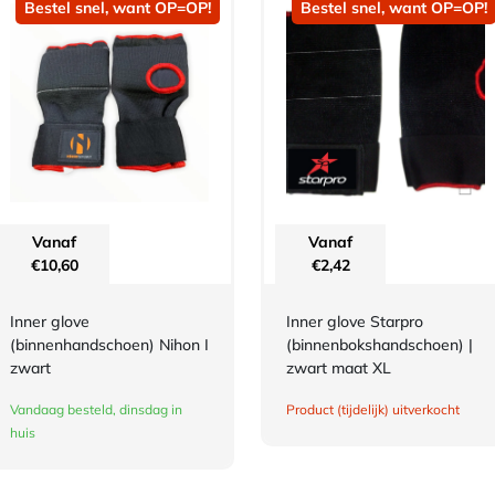
Bestel snel, want OP=OP!
Bestel snel, want OP=OP!
Vanaf
Vanaf
€
10,60
€
2,42
Inner glove
Inner glove Starpro
(binnenhandschoen) Nihon I
(binnenbokshandschoen) |
zwart
zwart maat XL
Vandaag besteld, dinsdag in
Product (tijdelijk) uitverkocht
huis