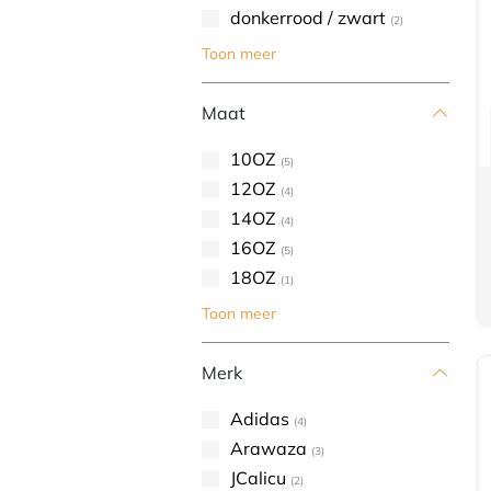
donkerrood / zwart
(2)
Toon meer
Maat
10OZ
(5)
12OZ
(4)
14OZ
(4)
16OZ
(5)
18OZ
(1)
Toon meer
Merk
Adidas
(4)
Arawaza
(3)
JCalicu
(2)