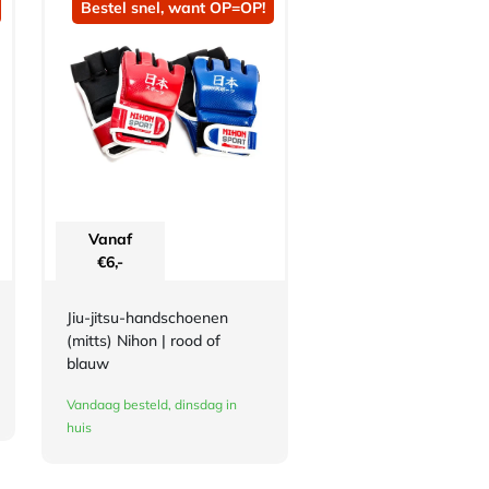
Bestel snel, want OP=OP!
Vanaf
€
6,-
Jiu-jitsu-handschoenen
(mitts) Nihon | rood of
blauw
Vandaag besteld, dinsdag in
huis