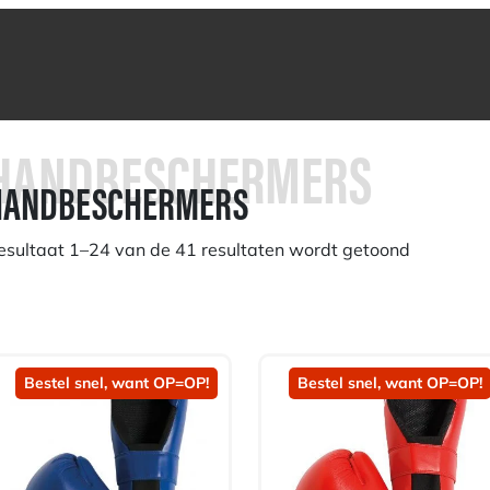
HANDBESCHERMERS
HANDBESCHERMERS
esultaat 1–24 van de 41 resultaten wordt getoond
Bestel snel, want OP=OP!
Bestel snel, want OP=OP!