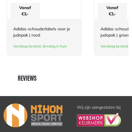
Vanaf
Vanaf
€
3,-
€
3,-
Adidas-schouderlabels voor je
Adidas-schouderl
judopak | rood
judopak | groen
Vandaag besteld, dinsdag in huis
Vandaag besteld, d
REVIEWS
REVIEWS
Wij zijn aangesloten bij