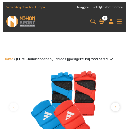
-
Verzending door heel Europa
Inloggen
Zakelijke klant worden
0
Home
/ Jiujitsu-handschoenen JJ adidas |goedgekeurd| rood of blauw