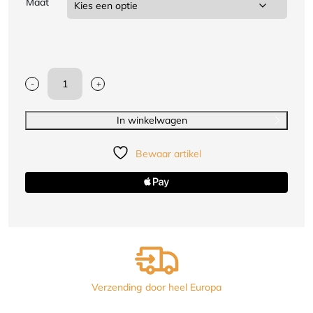
Maat
-
+
Jiujitsu-
handschoenen
JJ
In winkelwagen
adidas
|goedgekeurd|
Bewaar artikel
rood
of
blauw
aantal
Verzending door heel Europa