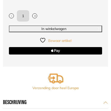
-
+
OPRO
gebitsbeschermer
voor
In winkelwagen
beugeldragers
Goud
Bewaar artikel
kwaliteit
aantal
Verzending door heel Europa
BESCHRIJVING