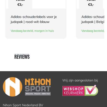
€
3,-
€
3,-
Adidas-schouderlabels voor je
Adidas-schouderl
judopak | rood-wit-blauw
judopak | Belgis
Vandaag besteld, morgen in huis
Vandaag besteld, m
REVIEWS
REVIEWS
Wij zijn aangesloten bij
Nihon Sport Nederland BV