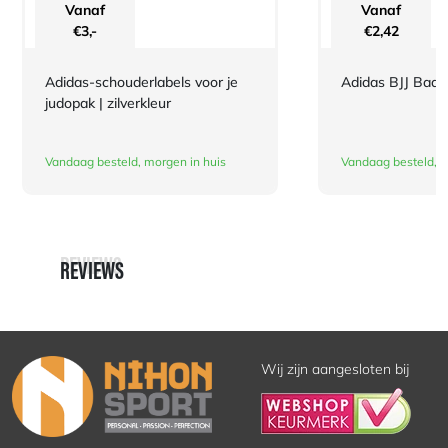
Vanaf
Vanaf
€
3,-
€
2,42
Adidas-schouderlabels voor je
Adidas BJJ Bad
judopak | zilverkleur
Vandaag besteld, morgen in huis
Vandaag besteld, m
REVIEWS
REVIEWS
Wij zijn aangesloten bij