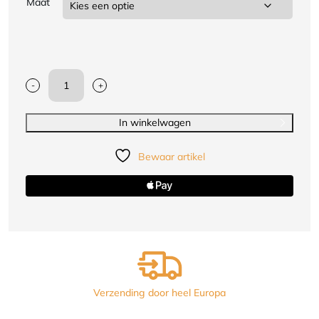
Maat
-
+
OPRO
gebitsbeschermer
Zilver
In winkelwagen
kwaliteit
|
Bewaar artikel
junior
of
senior
aantal
Verzending door heel Europa