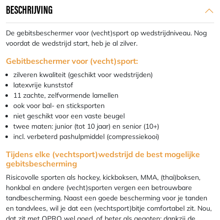
BESCHRIJVING
De gebitsbeschermer voor (vecht)sport op wedstrijdniveau. Nog
voordat de wedstrijd start, heb je al zilver.
Gebitbeschermer voor (vecht)sport:
zilveren kwaliteit (geschikt voor wedstrijden)
latexvrije kunststof
11 zachte, zelfvormende lamellen
ook voor bal- en sticksporten
niet geschikt voor een vaste beugel
twee maten: junior (tot 10 jaar) en senior (10+)
incl. verbeterd pashulpmiddel (compressiekooi)
Tijdens elke (vechtsport)wedstrijd de best mogelijke
gebitsbescherming
Risicovolle sporten als hockey, kickboksen, MMA, (thai)boksen,
honkbal en andere (vecht)sporten vergen een betrouwbare
tandbescherming. Naast een goede bescherming voor je tanden
en tandvlees, wil je dat een (vechtsport)bitje comfortabel zit. Nou,
dat zit met OPRO wel goed, of beter als gegoten: dankzij de