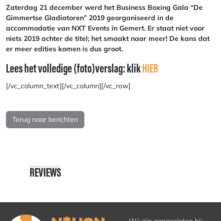
Zaterdag 21 december werd het Business Boxing Gala “De
Gimmertse Gladiatoren” 2019 georganiseerd in de
accommodatie van NXT Events in Gemert. Er staat niet voor
niets 2019 achter de titel; het smaakt naar meer! De kans dat
er meer edities komen is dus groot.
Lees het volledige (foto)verslag: klik
HIER
[/vc_column_text][/vc_column][/vc_row]
Terug naar berichten
REVIEWS
REVIEWS