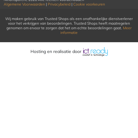
Algemene Voorwaarden
|
Privacybeleid
|
Cookie voorkeuren
Wij maken gebruik van Trusted Shops als een onafhankelijke dienstverlener
voor het verkrijgen van beoordelingen. Trusted Shops heeft maatregelen
genomen om ervoor te zorgen dat het om echte beoordelingen gaat.
Meer
informatie
Hosting en realisatie door