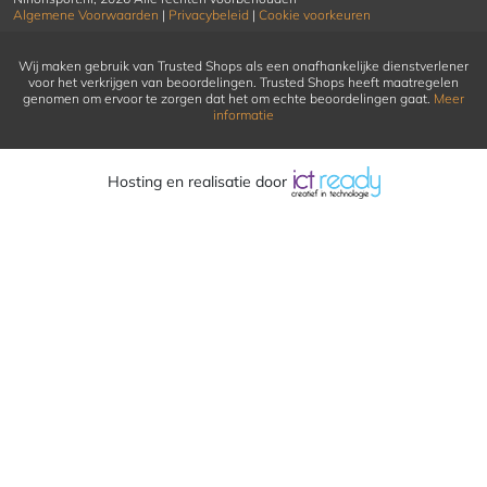
Algemene Voorwaarden
|
Privacybeleid
|
Cookie voorkeuren
Wij maken gebruik van Trusted Shops als een onafhankelijke dienstverlener
voor het verkrijgen van beoordelingen. Trusted Shops heeft maatregelen
genomen om ervoor te zorgen dat het om echte beoordelingen gaat.
Meer
informatie
Hosting en realisatie door