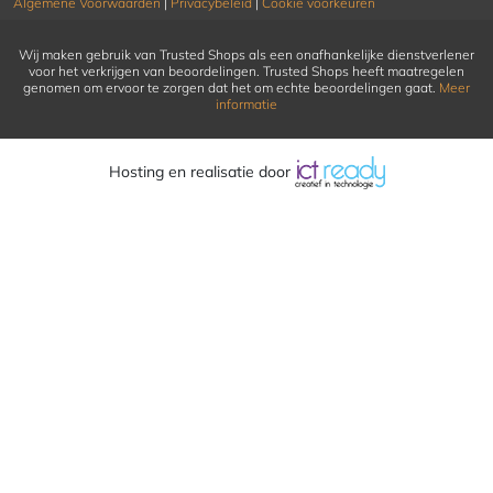
Algemene Voorwaarden
|
Privacybeleid
|
Cookie voorkeuren
Wij maken gebruik van Trusted Shops als een onafhankelijke dienstverlener
voor het verkrijgen van beoordelingen. Trusted Shops heeft maatregelen
genomen om ervoor te zorgen dat het om echte beoordelingen gaat.
Meer
informatie
Hosting en realisatie door