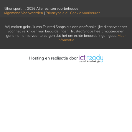
Nihonsport.nl, 2026 Alle rechten voorbehouden
Algemene Voorwaarden
|
Privacybeleid
|
Cookie voorkeuren
Wij maken gebruik van Trusted Shops als een onafhankelijke dienstverlener
voor het verkrijgen van beoordelingen. Trusted Shops heeft maatregelen
genomen om ervoor te zorgen dat het om echte beoordelingen gaat.
Meer
informatie
Hosting en realisatie door