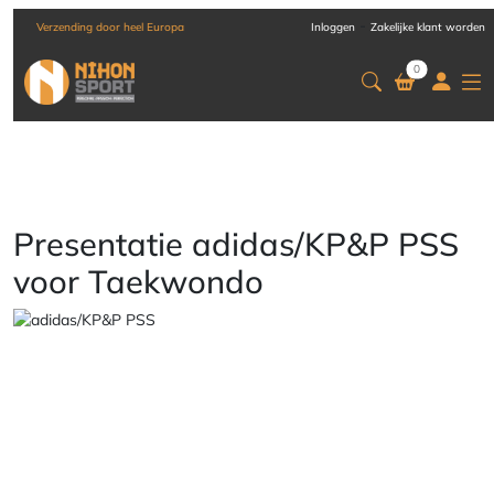
-
Verzending door heel Europa
Inloggen
Zakelijke klant worden
0
Presentatie adidas/KP&P PSS
voor Taekwondo