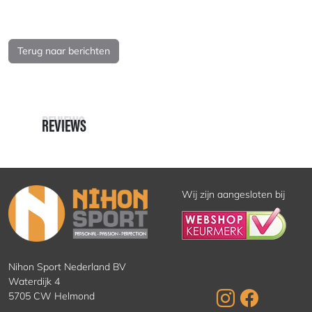
Terug naar berichten
REVIEWS
REVIEWS
Wij zijn aangesloten bij
Nihon Sport Nederland BV
Waterdijk 4
5705 CW Helmond