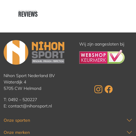
REVIEWS
REVIEWS
Wij zijn aangesloten bij
Nihon Sport Nederland BV
Waterdijk 4
5705 CW Helmond
T:
0492 – 520227
E:
contact@nihonsport.nl
Onze sporten
Onze merken