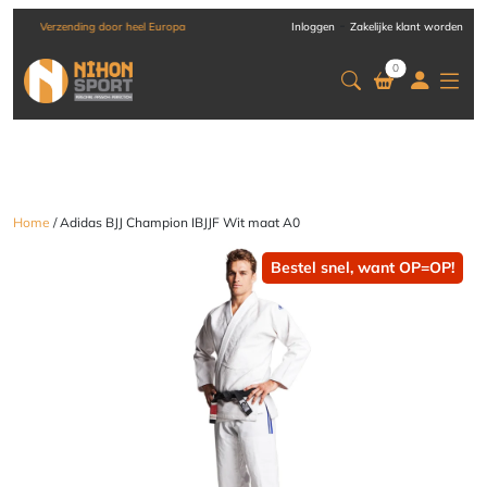
-
Verzending door heel Europa
Inloggen
Zakelijke klant worden
0
Home
/ Adidas BJJ Champion IBJJF Wit maat A0
Bestel snel, want OP=OP!