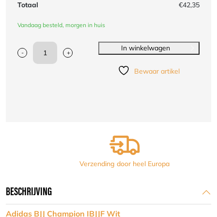
Totaal
€42,35
Vandaag besteld, morgen in huis
In winkelwagen
-
+
Adidas
BJJ
Bewaar artikel
Champion
IBJJF
Wit
maat
A0
aantal
Verzending door heel Europa
BESCHRIJVING
Adidas BJJ Champion IBJJF Wit