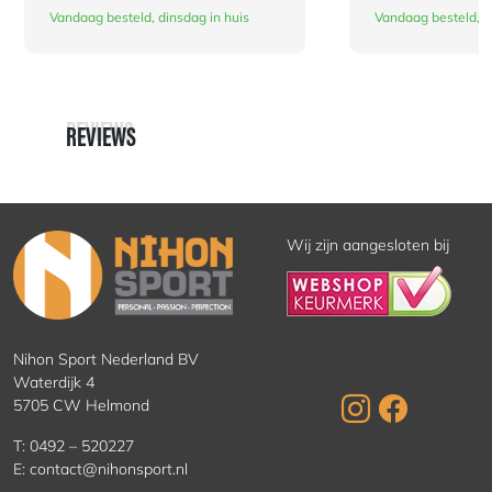
Vandaag besteld, dinsdag in huis
Vandaag besteld, d
REVIEWS
REVIEWS
Wij zijn aangesloten bij
Nihon Sport Nederland BV
Waterdijk 4
5705 CW Helmond
T:
0492 – 520227
E:
contact@nihonsport.nl