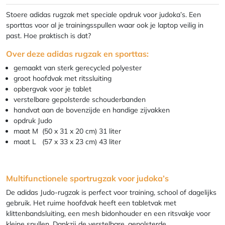
Stoere adidas rugzak met speciale opdruk voor judoka’s. Een
sporttas voor al je trainingsspullen waar ook je laptop veilig in
past. Hoe praktisch is dat?
Over deze adidas rugzak en sporttas:
gemaakt van sterk gerecycled polyester
groot hoofdvak met ritssluiting
opbergvak voor je tablet
verstelbare gepolsterde schouderbanden
handvat aan de bovenzijde en handige zijvakken
opdruk Judo
maat M (50 x 31 x 20 cm) 31 liter
maat L (57 x 33 x 23 cm) 43 liter
Multifunctionele sportrugzak voor judoka’s
De adidas Judo-rugzak is perfect voor training, school of dagelijks
gebruik. Het ruime hoofdvak heeft een tabletvak met
klittenbandsluiting, een mesh bidonhouder en een ritsvakje voor
kleine spullen. Dankzij de verstelbare, gepolsterde