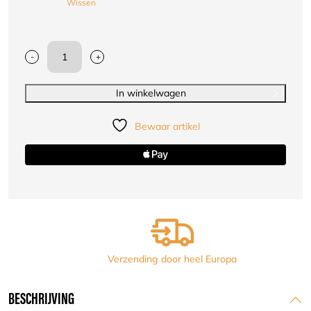
Wissen
-
+
Adidas
rugzak
Judo
In winkelwagen
|
zwart-
Bewaar artikel
wit
aantal
Verzending door heel Europa
BESCHRIJVING