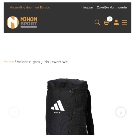
-
Verzending door heel Europa
Inloggen
Zakelijke klant worden
0
Home
/ Adidas rugzak Judo | zwart-wit