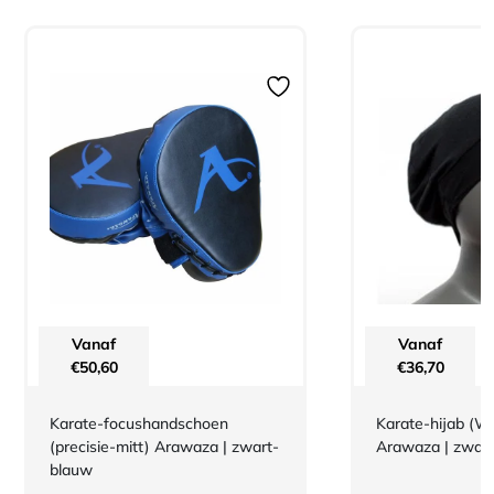
Vanaf
Vanaf
€
50,60
€
36,70
Karate-focushandschoen
Karate-hijab (
(precisie-mitt) Arawaza | zwart-
Arawaza | zwart
blauw