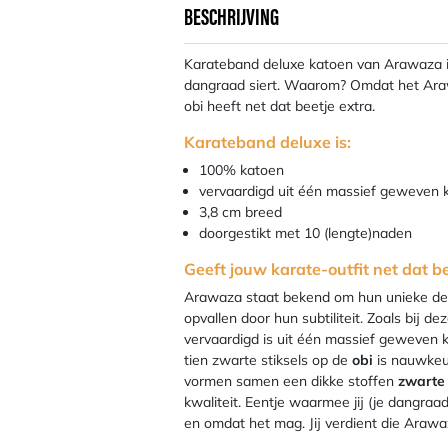
BESCHRIJVING
Karateband deluxe katoen van Arawaza i
dangraad siert. Waarom? Omdat het Arawa
obi heeft net dat beetje extra.
Karateband deluxe is:
100% katoen
vervaardigd uit één massief geweven 
3,8 cm breed
doorgestikt met 10 (lengte)naden
Geeft jouw karate-outfit net dat be
Arawaza staat bekend om hun unieke deta
opvallen door hun subtiliteit. Zoals bij d
vervaardigd is uit één massief geweven k
tien zwarte stiksels op de
obi
is nauwkeur
vormen samen een dikke stoffen
zwarte
kwaliteit. Eentje waarmee jij (je dangraa
en omdat het mag. Jij verdient die Araw