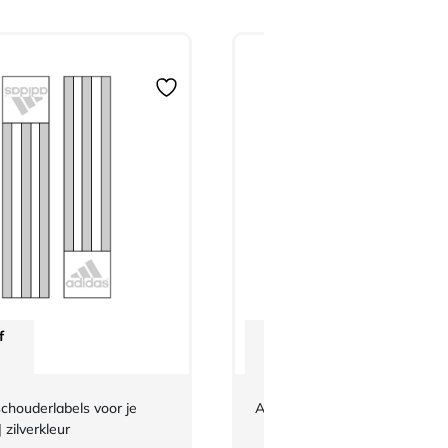
f
Vanaf
€
2,42
chouderlabels voor je
Adidas BJJ Badges
 zilverkleur