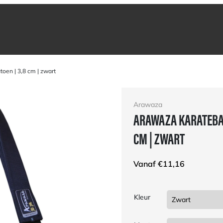
oen | 3,8 cm | zwart
Arawaza
ARAWAZA KARATEBAN
CM | ZWART
Vanaf
€
11,16
Kleur