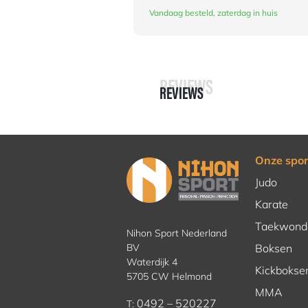
Vandaag besteld, zaterdag in huis
REVIEWS
REVIEWS
Onze spor
Judo
Karate
Taekwond
Nihon Sport Nederland
BV
Boksen
Waterdijk 4
Kickbokse
5705 CW Helmond
MMA
0492 – 520227
T: