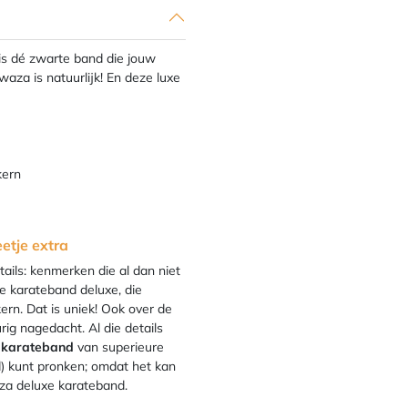
s dé zwarte band die jouw
za is natuurlijk! En deze luxe
kern
etje extra
ils: kenmerken die al dan niet
eze karateband deluxe, die
ern. Dat is uniek! Ook over de
ig nagedacht. Al die details
 karateband
van superieure
d) kunt pronken; omdat het kan
aza deluxe karateband.