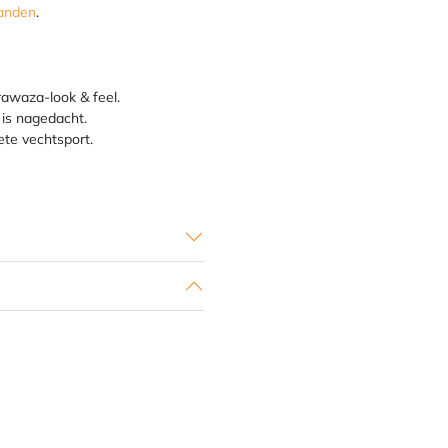
anden
.
rawaza-look & feel.
 is nagedacht.
ete vechtsport.