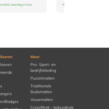
esteld, zaterdag in huis
Vandaag besteld, zaterdag in huis
liseren
Meer
liseren
Pro- Sport- en
bedrijfskleding
meerde
Puzzelmatten
es
Traditionele
Budomatten
hangers
Vouwmatten
en/Badges
Crossfitrek – bokszakrek