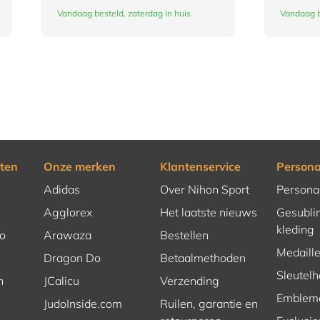
Vandaag besteld, zaterdag in huis
Vandaag b
ten
Onze merken
Klantenservice
Persona
Adidas
Over Nihon Sport
Persona
Agglorex
Het laatste nieuws
Gesubli
kleding
o
Arawaza
Bestellen
Medaill
Dragon Do
Betaalmethoden
Sleutel
n
JCalicu
Verzending
Emblem
JudoInside.com
Ruilen, garantie en