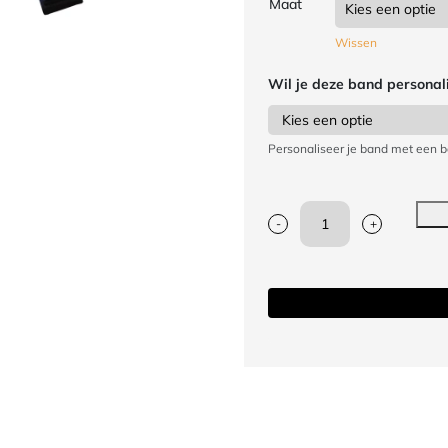
Maat
Wissen
Wil je deze band personal
Personaliseer je band met een b
-
+
Arawaza
Karateband
deluxe
katoen
|
3,8
cm
|
zwart
aantal