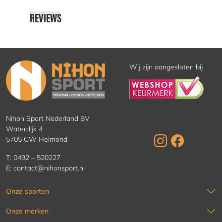
REVIEWS
REVIEWS
Wij zijn aangesloten bij
Nihon Sport Nederland BV
Waterdijk 4
5705 CW Helmond
T:
0492 – 520227
E:
contact@nihonsport.nl
Onze sporten
Onze merken