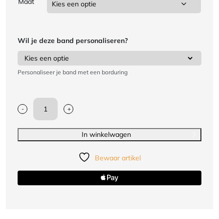
Maat
Wil je deze band personaliseren?
Personaliseer je band met een borduring
-
+
BJJ-
banden
Nihon
In winkelwagen
voor
volwassenen
Bewaar artikel
|
diverse
kleuren
aantal