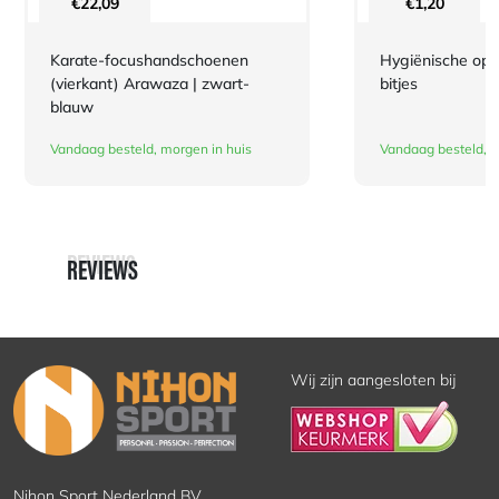
€
22,09
€
1,20
Karate-focushandschoenen
Hygiënische opb
(vierkant) Arawaza | zwart-
bitjes
blauw
Vandaag besteld, morgen in huis
Vandaag besteld, m
REVIEWS
REVIEWS
Wij zijn aangesloten bij
Nihon Sport Nederland BV