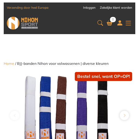
-
Verzending door heel Europa
Inloggen
Zakelijke klant worden
0
Home
/ BJJ-banden Nihon voor volwassenen | diverse kleuren
Bestel snel, want OP=OP!