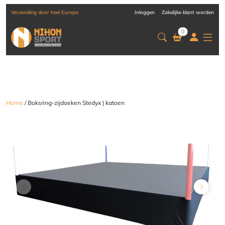
-
Verzending door heel Europa
Inloggen
Zakelijke klant worden
0
Home
/ Boksring-zijdoeken Stedyx | katoen