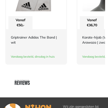
Vanaf
Vanaf
€
50,-
€
36,70
Griptrainer Adidas The Band |
Karate-hijab (
wit
Arawaza | zwart
Vandaag besteld, dinsdag in huis
Vandaag besteld, d
REVIEWS
REVIEWS
Wij zijn aangesloten bij