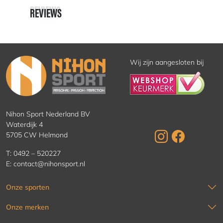
REVIEWS
REVIEWS
Wij zijn aangesloten bij
Nihon Sport Nederland BV
Waterdijk 4
5705 CW Helmond
T:
0492 – 520227
E:
contact@nihonsport.nl
Onze sporten
Onze merken