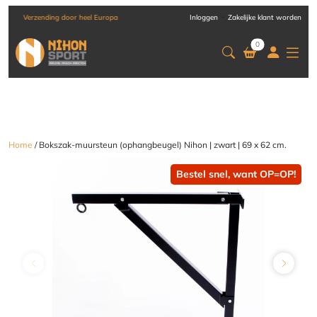
-
Verzending door heel Europa
Inloggen
Zakelijke klant worden
0
Home
/ Bokszak-muursteun (ophangbeugel) Nihon | zwart | 69 x 62 cm.
Bestel snel, want OP=OP!