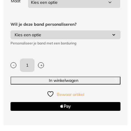
Maat
Wil je deze band personaliseren?
Personaliseer je band met een borduring
-
+
Budobanden
voor
kinderen
In winkelwagen
Nihon
|
Bewaar artikel
lichte
kwaliteit
aantal