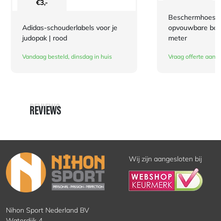
€
3,-
Beschermhoes v
Adidas-schouderlabels voor je
opvouwbare boks
judopak | rood
meter
Vandaag besteld, dinsdag in huis
Vraag offerte aan
REVIEWS
REVIEWS
Wij zijn aangesloten bij
Nihon Sport Nederland BV
Waterdijk 4