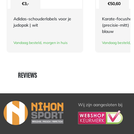
€
3,-
€
50,60
Adidas-schouderlabels voor je
Karate-focusha
judopak | wit
(precisie-mitt) 
blauw
Vandaag besteld, morgen in huis
Vandaag besteld, m
REVIEWS
REVIEWS
Wij zijn aangesloten bij