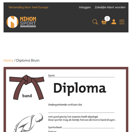
-
Verzending door heel Europa
Inloggen
Zakelijke klant worden
0
Home
/ Diploma Bruin