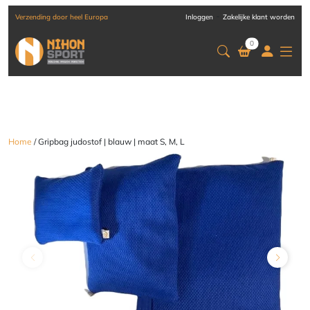
-
Verzending door heel Europa
Inloggen
Zakelijke klant worden
0
Home
/ Gripbag judostof | blauw | maat S, M, L