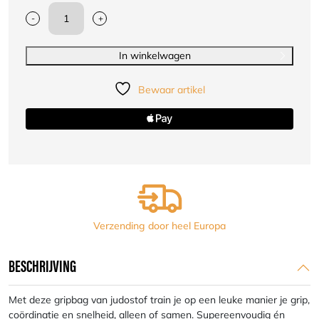
-
+
Gripbag
judostof
|
In winkelwagen
blauw
|
Bewaar artikel
maat
S,
M,
L
aantal
Verzending door heel Europa
BESCHRIJVING
Met deze gripbag van judostof train je op een leuke manier je grip,
coördinatie en snelheid, alleen of samen. Supereenvoudig én