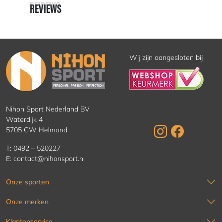
REVIEWS
REVIEWS
Wij zijn aangesloten bij
Nihon Sport Nederland BV
Waterdijk 4
5705 CW Helmond
T:
0492 – 520227
E:
contact@nihonsport.nl
Onze sporten
Onze merken
Klantenservice