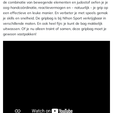
de combinatie van bewegende elementen en judostof oefen je je
oog-handcoördinatie, reactievermogen en – natuurlijk – je grip op
een effectieve en leuke manier. En verbeter je met speels gemak
je skills en snelheid. De gripbag is bij NIhon Sport verkrijgbaar in
verschillende maten. En ook heel fijn: je kunt de bag makkelijk
uitwassen. Of je nu alleen traint of samen, deze gripbag moet je
gewoon vastpakken!