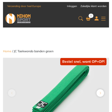
-
Verzending door heel Europa
Inloggen
Zakelijke klant worden
0
Home
/ JC Taekwondo banden groen
Bestel snel, want OP=OP!