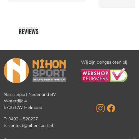
REVIEWS
REVIEWS
Wij zijn aangesloten bij
Nihon Sport Nederland BV
Waterdijk 4
5705 CW Helmond
T:
0492 – 520227
E:
contact@nihonsport.nl