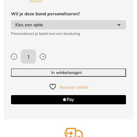
Wissen
Wil je deze band personaliseren?
Personaliseer je band met een borduring
-
+
JC
Taekwondo
banden
In winkelwagen
groen
aantal
Bewaar artikel