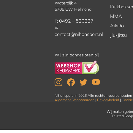
Waterdijk 4
Kickbokse
5705 CW Helmond
MMA
0492 – 520227
T:
Aikido
E:
contact@nihonsport.nl
Jiu-Jitsu
Wij zijn aangesloten bij
Nihonsport.nl, 2026 Alle rechten voorbehouden
Algemene Voorwaarden
|
Privacybeleid
|
Cookie
Wij maken gebru
Trusted Shop