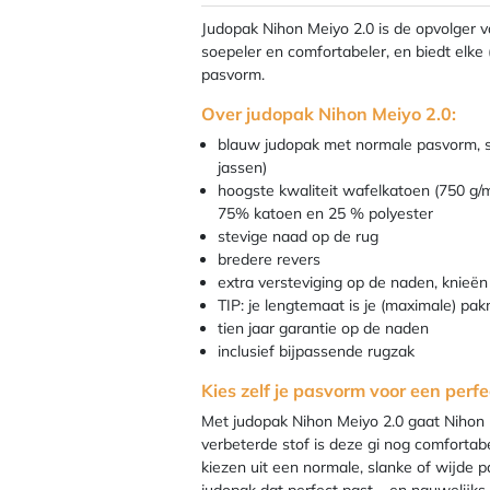
Judopak Nihon Meiyo 2.0 is de opvolger v
soepeler en comfortabeler, en biedt elke
pasvorm.
Over judopak Nihon Meiyo 2.0:
blauw judopak met normale pasvorm, sli
jassen)
hoogste kwaliteit wafelkatoen (750 g/m
75% katoen en 25 % polyester
stevige naad op de rug
bredere revers
extra versteviging op de naden, knieën
TIP: je lengtemaat is je (maximale) pa
tien jaar garantie op de naden
inclusief bijpassende rugzak
Kies zelf je pasvorm voor een per
Met judopak Nihon Meiyo 2.0 gaat Nihon n
verbeterde stof is deze gi nog comfortabe
kiezen uit een normale, slanke of wijde p