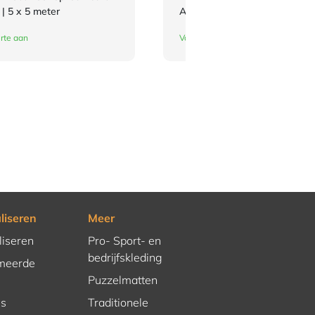
 | 5 x 5 meter
Adidas BJJ Badges
rte aan
Vandaag besteld, dinsdag in huis
liseren
Meer
liseren
Pro- Sport- en
bedrijfskleding
meerde
Puzzelmatten
es
Traditionele