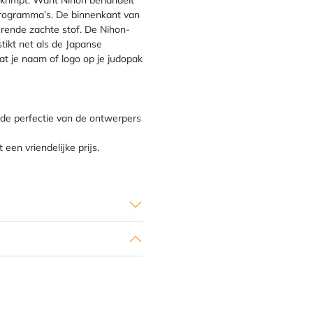
s krimpt. Want Nihon behandelt
programma’s. De binnenkant van
urende zachte stof. De Nihon-
stikt net als de Japanse
at je naam of logo op je judopak
 de perfectie van de ontwerpers
een vriendelijke prijs.