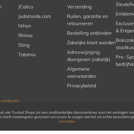
Sleutel
n
JCalicu
Verzending
Emblem
JudoInside.com
Ruilen, garantie en
retourneren
Exclusie
Nihon
& Erepe
Bestelling ontbinden
Rhinoc
Bokszakk
Zakelijke klant worden
Sting
stootku
Adreswijziging
Tatamix
Pro- Spo
doorgeven (zakelijk)
bedrijfs
Algemene
voorwaarden
Privacybeleid
 voorkeuren
ik van Trusted Shops als een onafhankelijke dienstverlener voor het verkrijgen va
s heeft maatregelen genomen om ervoor te zorgen dat het om echte beoordeling
informatie