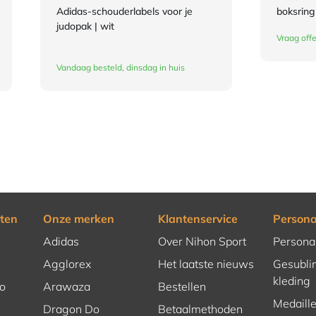
Adidas-schouderlabels voor je
boksring
judopak | wit
Vraag offe
Vandaag besteld, dinsdag in huis
ten
Onze merken
Klantenservice
Persona
Adidas
Over Nihon Sport
Persona
Agglorex
Het laatste nieuws
Gesubli
kleding
o
Arawaza
Bestellen
Medaill
Dragon Do
Betaalmethoden