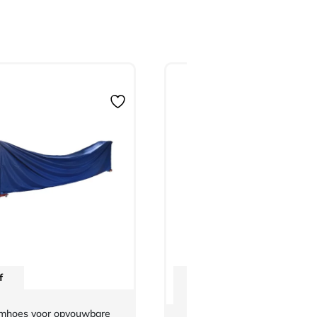
f
Vanaf
€
2,42
mhoes voor opvouwbare