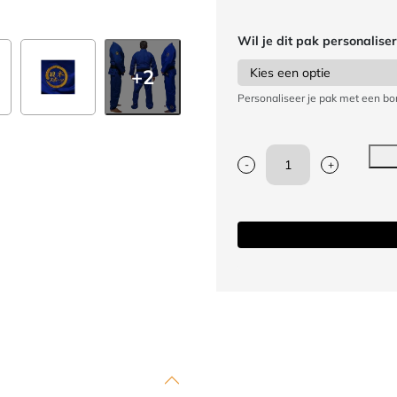
Wil je dit pak personalise
+2
Personaliseer je pak met een bo
-
+
Judopak
Nihon
Meiyo
2.0
|
blauw
aantal