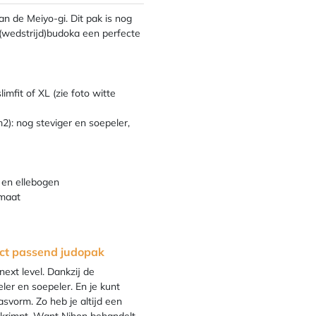
an de Meiyo-gi. Dit pak is nog
 (wedstrijd)budoka een perfecte
mfit of XL (zie foto witte
2): nog steviger en soepeler,
 en ellebogen
kmaat
fect passend judopak
ext level. Dankzij de
ler en soepeler. En je kunt
asvorm. Zo heb je altijd een