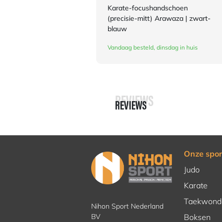
Karate-focushandschoen
(precisie-mitt) Arawaza | zwart-
blauw
Vandaag besteld, dinsdag in huis
REVIEWS
REVIEWS
Onze spor
Judo
Karate
Taekwond
Nihon Sport Nederland
BV
Boksen