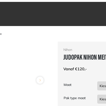
uw
Nihon
JUDOPAK NIHON MEI
Vanaf
€
120,-
Maat
Pak type maat