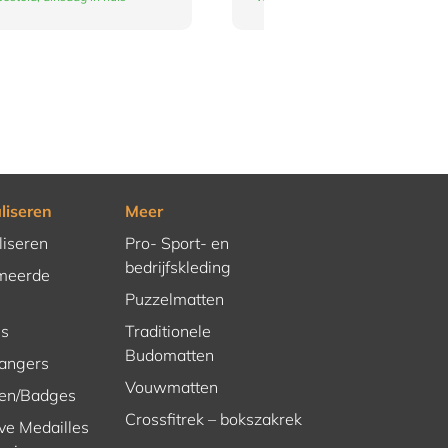
liseren
Meer
liseren
Pro- Sport- en
bedrijfskleding
meerde
Puzzelmatten
es
Traditionele
Budomatten
hangers
Vouwmatten
en/Badges
Crossfitrek – bokszakrek
ve Medailles