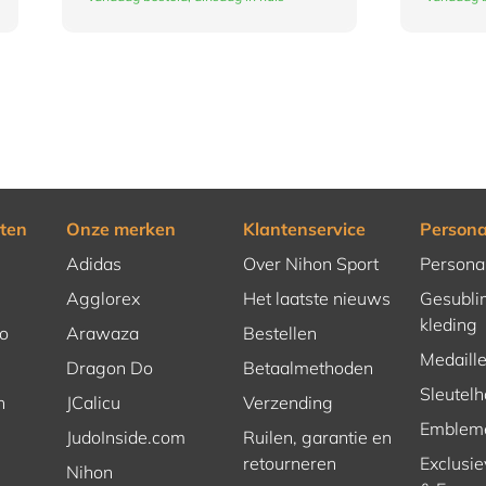
ten
Onze merken
Klantenservice
Persona
Adidas
Over Nihon Sport
Persona
Agglorex
Het laatste nieuws
Gesubli
kleding
o
Arawaza
Bestellen
Medaill
Dragon Do
Betaalmethoden
Sleutel
n
JCalicu
Verzending
Emblem
JudoInside.com
Ruilen, garantie en
retourneren
Exclusie
Nihon