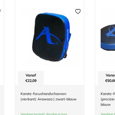
Vanaf
Vana
€
22,09
€
50,6
Karate-focushandschoenen
Karate-
(vierkant) Arawaza | zwart-blauw
(precisi
blauw
Vandaag besteld, dinsdag in huis
Vandaag b