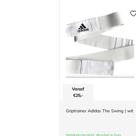
Vanaf
€
25,-
Griptrainer Adidas The Swing | wit
Vandaag besteld, dinsdag in huis