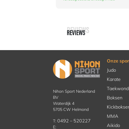
REVIEWS
REVIEWS
Onze spor
Judo
Karate
Taekwond
Nihon Sport Nederland
BV
Boksen
Waterdijk 4
Kickbokse
5705 CW Helmond
MMA
0492 – 520227
T:
Aikido
E: