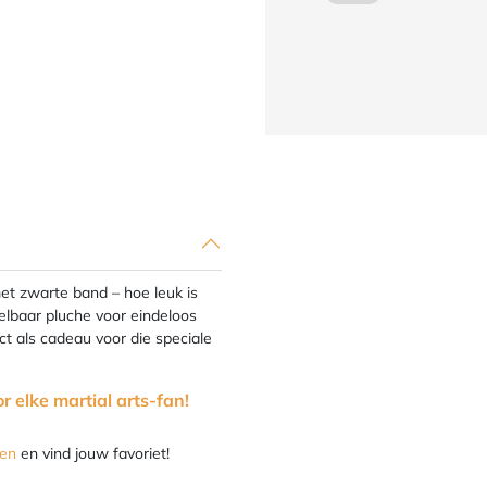
Schaap
Theo
in
Gi
met
zwarte
Band
aantal
met zwarte band – hoe leuk is
elbaar pluche voor eindeloos
ect als cadeau voor die speciale
r elke martial arts-fan!
ren
en vind jouw favoriet!