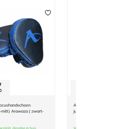
f
Vanaf
0
€
3,-
focushandschoen
Adidas-schouderlabels voor je
e-mitt) Arawaza | zwart-
judopak | Belgische vlag
esteld, dinsdag in huis
Vandaag besteld, dinsdag in huis