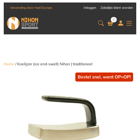
-
Verzending door heel Europa
Inloggen
Zakelijke klant worden
0
Home
/ Koelijzer (ice end-swell) Nihon | traditioneel
Bestel snel, want OP=OP!