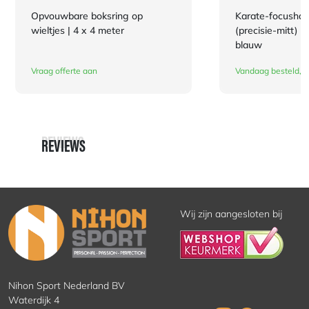
Opvouwbare boksring op
Karate-focusha
wieltjes | 4 x 4 meter
(precisie-mitt) 
blauw
Vraag offerte aan
Vandaag besteld, d
REVIEWS
REVIEWS
Wij zijn aangesloten bij
Nihon Sport Nederland BV
Waterdijk 4