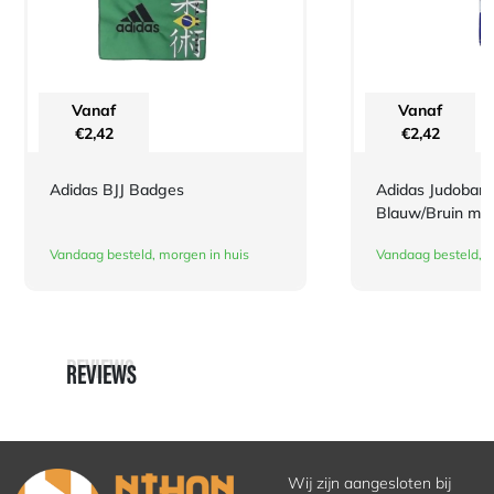
Vanaf
Vanaf
€
2,42
€
2,42
Adidas BJJ Badges
Adidas Judoband
Blauw/Bruin ma
Vandaag besteld, morgen in huis
Vandaag besteld, m
REVIEWS
REVIEWS
Wij zijn aangesloten bij