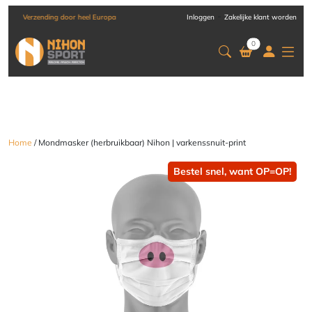
-
Verzending door heel Europa
Inloggen
Zakelijke klant worden
0
Home
/ Mondmasker (herbruikbaar) Nihon | varkenssnuit-print
Bestel snel, want OP=OP!