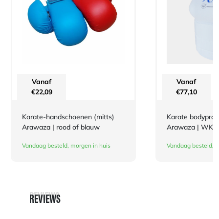
Vanaf
Vanaf
€
22,09
€
77,10
Karate-handschoenen (mitts)
Karate bodyprot
Arawaza | rood of blauw
Arawaza | WKF |
Vandaag besteld, morgen in huis
Vandaag besteld, m
REVIEWS
REVIEWS