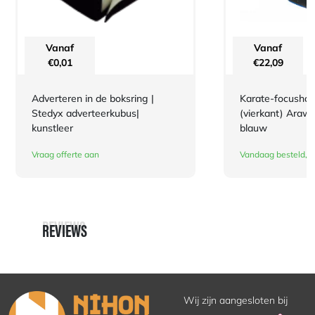
Vanaf
Vanaf
€
0,01
€
22,09
Adverteren in de boksring |
Karate-focusha
Stedyx adverteerkubus|
(vierkant) Arawa
kunstleer
blauw
Vraag offerte aan
Vandaag besteld, m
REVIEWS
REVIEWS
Wij zijn aangesloten bij