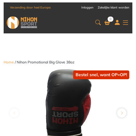
-
Verzending door heel Europa
Inloggen
Zakelijke klant worden
0
Home
/ Nihon Promotional Big Glove 38oz
Bestel snel, want OP=OP!