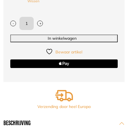
Wissen
-
+
Nihon
Rashguard
Pro
In winkelwagen
dames
aantal
Bewaar artikel
Verzending door heel Europa
BESCHRIJVING