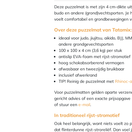
Deze puzzelmat is met zijn 4 cm-dikte ui
budo en andere (grond)vechtsporten. Je h
voelt comfortabel en grondbewegingen v
Over deze puzzelmat van Tatamix:
ideaal voor judo, jiujitsu, aikido, BJJ, 
andere grondgevechtsporten
100 x 100 x 4 cm (3,6 kg) per stuk
antislip EVA-foam met rijst-stromotief
hoog schokabsorberend vermogen
afwasbaar en tweezijdig bruikbaar
inclusief afwerkrand
TIP! Reinig de puzzelmat met
Rhinoc-al
Voor puzzelmatten gelden aparte verzen
gericht advies of een exacte prijsopgav
of stuur een
e-mail
.
In traditioneel rijst-stromotief
Ook heel belangrijk, want niets voelt zo p
dat flinterdunne rijst-stroreliëf. Dan voel 