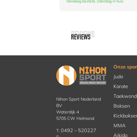
Vandaag besteld, zaterdag in huis
REVIEWS
REVIEWS
Onze spor
Judo
Karate
Taekwond
Nihon Sport Nederland
BV
Boksen
Waterdijk 4
Kickbokse
5705 CW Helmond
MMA
0492 – 520227
T:
Aikido