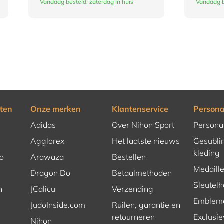
Vandaag besteld, zaterdag in huis
Vandaag b
ten
Onze merken
Klantenservice
Persona
Adidas
Over Nihon Sport
Persona
Agglorex
Het laatste nieuws
Gesubli
kleding
o
Arawaza
Bestellen
Medaill
Dragon Do
Betaalmethoden
Sleutel
n
JCalicu
Verzending
Emblem
JudoInside.com
Ruilen, garantie en
retourneren
Exclusie
Nihon