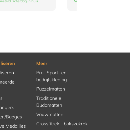
esteld, zaterdag in huis
Vandaag besteld, zaterdag in huis
liseren
Meer
liseren
Pro- Sport- en
bedrijfskleding
meerde
Puzzelmatten
es
Traditionele
Budomatten
hangers
Vouwmatten
en/Badges
Crossfitrek – bokszakrek
ve Medailles