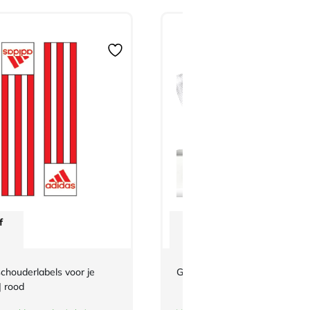
f
Vanaf
€
25,-
chouderlabels voor je
Griptrainer Adidas The Swing 
| rood