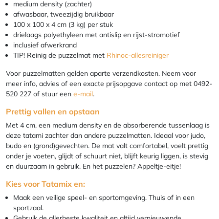
medium density (zachter)
afwasbaar, tweezijdig bruikbaar
100 x 100 x 4 cm (3 kg) per stuk
drielaags polyethyleen met antislip en rijst-stromotief
inclusief afwerkrand
TIP! Reinig de puzzelmat met
Rhinoc-allesreiniger
Voor puzzelmatten gelden aparte verzendkosten. Neem voor
meer info, advies of een exacte prijsopgave contact op met 0492-
520 227 of stuur een
e-mail
.
Prettig vallen en opstaan
Met 4 cm, een medium density en de absorberende tussenlaag is
deze tatami zachter dan andere puzzelmatten. Ideaal voor judo,
budo en (grond)gevechten. De mat valt comfortabel, voelt prettig
onder je voeten, glijdt of schuurt niet, blijft keurig liggen, is stevig
en duurzaam in gebruik. En het puzzelen? Appeltje-eitje!
Kies voor Tatamix en:
Maak een veilige speel- en sportomgeving. Thuis of in een
sportzaal.
Gebruik de allerbeste kwaliteit en altijd vernieuwende