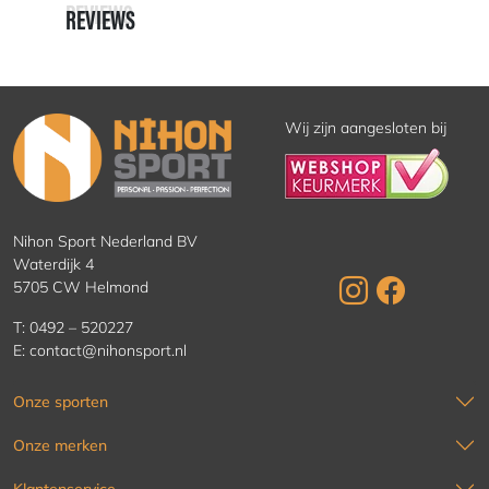
REVIEWS
REVIEWS
Wij zijn aangesloten bij
Nihon Sport Nederland BV
Waterdijk 4
5705 CW Helmond
T:
0492 – 520227
E:
contact@nihonsport.nl
Onze sporten
Onze merken
Klantenservice