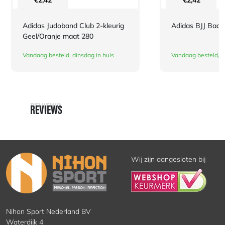
€
2,42
€
2,42
Adidas Judoband Club 2-kleurig
Adidas BJJ Bad
Geel/Oranje maat 280
Vandaag besteld, dinsdag in huis
Vandaag besteld, d
REVIEWS
REVIEWS
Wij zijn aangesloten bij
Nihon Sport Nederland BV
Waterdijk 4