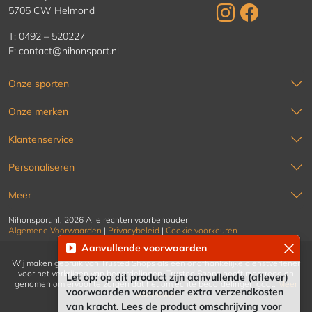
5705 CW Helmond
T:
0492 – 520227
E:
contact@nihonsport.nl
Onze sporten
Onze merken
Klantenservice
Personaliseren
Meer
Nihonsport.nl, 2026 Alle rechten voorbehouden
Algemene Voorwaarden
|
Privacybeleid
|
Cookie voorkeuren
Aanvullende voorwaarden
Wij maken gebruik van Trusted Shops als een onafhankelijke dienstverlener
voor het verkrijgen van beoordelingen. Trusted Shops heeft maatregelen
Let op: op dit product zijn aanvullende (aflever)
genomen om ervoor te zorgen dat het om echte beoordelingen gaat.
Meer
voorwaarden waaronder extra verzendkosten
informatie
van kracht. Lees de product omschrijving voor