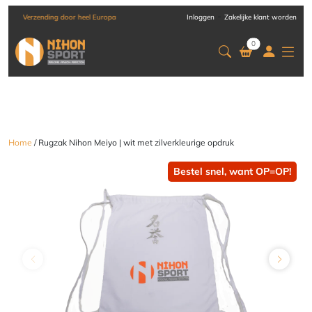
-
Verzending door heel Europa
Inloggen
Zakelijke klant worden
0
Home
/ Rugzak Nihon Meiyo | wit met zilverkleurige opdruk
Bestel snel, want OP=OP!