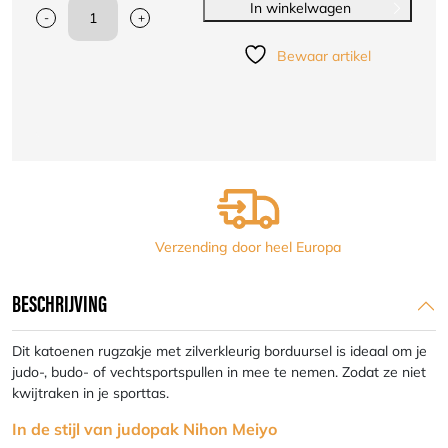
In winkelwagen
-
+
Rugzak
Nihon
Bewaar artikel
Meiyo
|
wit
met
zilverkleurige
opdruk
aantal
Verzending door heel Europa
BESCHRIJVING
Dit katoenen rugzakje met zilverkleurig borduursel is ideaal om je
judo-, budo- of vechtsportspullen in mee te nemen. Zodat ze niet
kwijtraken in je sporttas.
In de stijl van judopak Nihon Meiyo