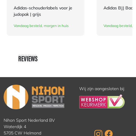
Adidas-schouderlabels voor je
Adidas BJJ Bad
judopak | grijs
Vandaag besteld, morgen in huis
Vandaag besteld, m
REVIEWS
REVIEWS
Wij zijn aangesloten bij
Nihon Sport Nederland BV
Waterdijk 4
5705 CW Helmond