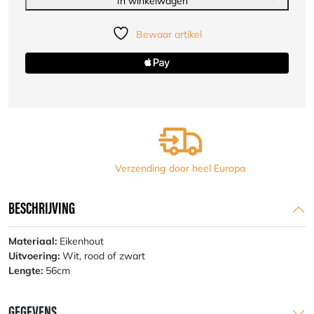
|
In winkelwagen
rood,
zwart
Bewaar artikel
of
wit
aantal
Verzending door heel Europa
BESCHRIJVING
Materiaal:
Eikenhout
Uitvoering:
Wit, rood of zwart
Lengte:
56cm
GEGEVENS