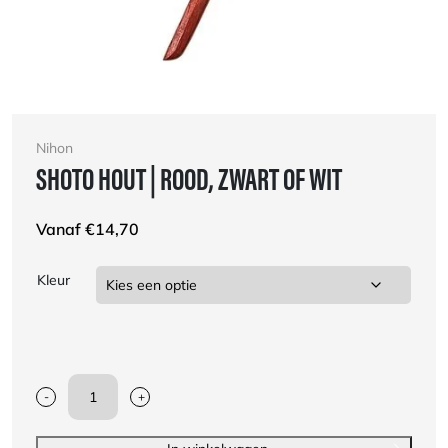
Nihon
SHOTO HOUT | ROOD, ZWART OF WIT
Vanaf
€
14,70
Kleur
-
+
Shoto
Hout