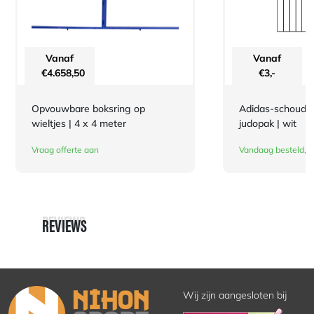
Vanaf
Vanaf
€
4.658,50
€
3,-
Opvouwbare boksring op
Adidas-schouderl
wieltjes | 4 x 4 meter
judopak | wit
Vraag offerte aan
Vandaag besteld, d
REVIEWS
REVIEWS
Wij zijn aangesloten bij