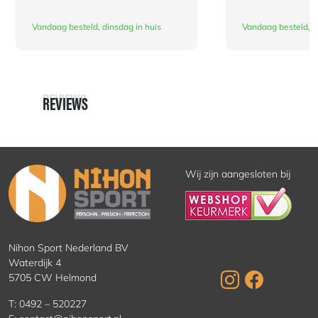
Vandaag besteld, dinsdag in huis
Vandaag besteld, d
REVIEWS
REVIEWS
Wij zijn aangesloten bij
Nihon Sport Nederland BV
Waterdijk 4
5705 CW Helmond
T:
0492 – 520227