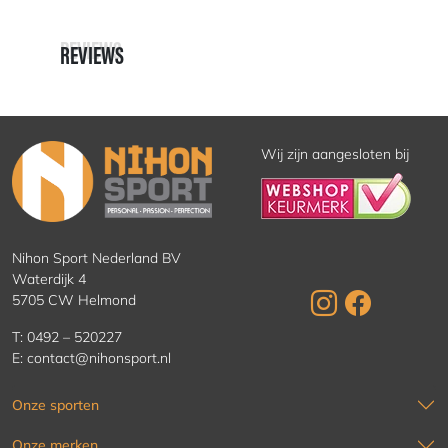
REVIEWS
REVIEWS
Wij zijn aangesloten bij
Nihon Sport Nederland BV
Waterdijk 4
5705 CW Helmond
T:
0492 – 520227
E:
contact@nihonsport.nl
Onze sporten
Onze merken