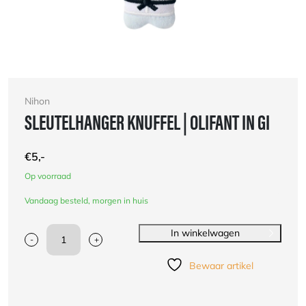
Nihon
SLEUTELHANGER KNUFFEL | OLIFANT IN GI
€
5,-
Op voorraad
Vandaag besteld, morgen in huis
In winkelwagen
-
+
Sleutelhanger
knuffel
Bewaar artikel
|
Olifant
in