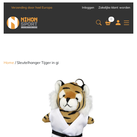
-
Verzending door heel Europa
Inloggen
Zakelijke klant worden
0
Home
/ Sleutelhanger Tijger in gi