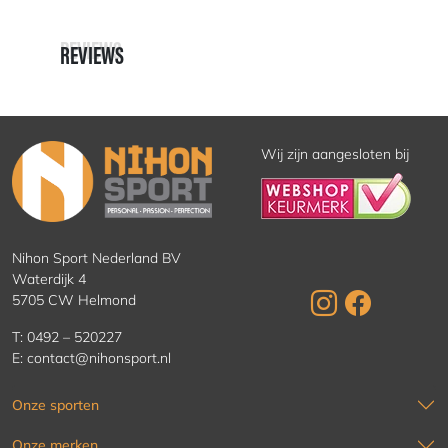
REVIEWS
REVIEWS
Wij zijn aangesloten bij
Nihon Sport Nederland BV
Waterdijk 4
5705 CW Helmond
T:
0492 – 520227
E:
contact@nihonsport.nl
Onze sporten
Onze merken