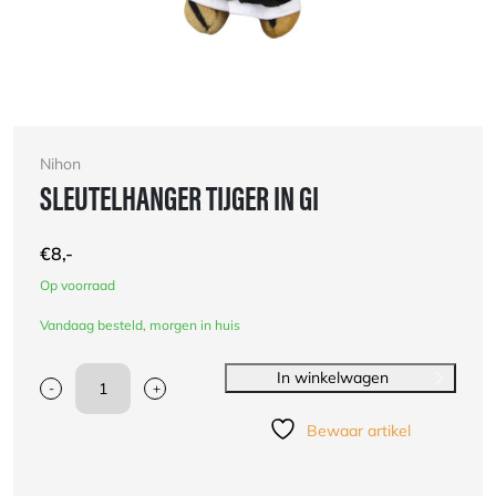
Nihon
SLEUTELHANGER TIJGER IN GI
€
8,-
Op voorraad
Vandaag besteld, morgen in huis
In winkelwagen
-
+
Sleutelhanger
Tijger
Bewaar artikel
in
gi
aantal