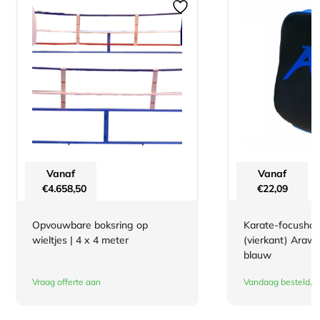
Vanaf
Vanaf
€
4.658,50
€
22,09
Opvouwbare boksring op
Karate-focusha
wieltjes | 4 x 4 meter
(vierkant) Arawa
blauw
Vraag offerte aan
Vandaag besteld, m