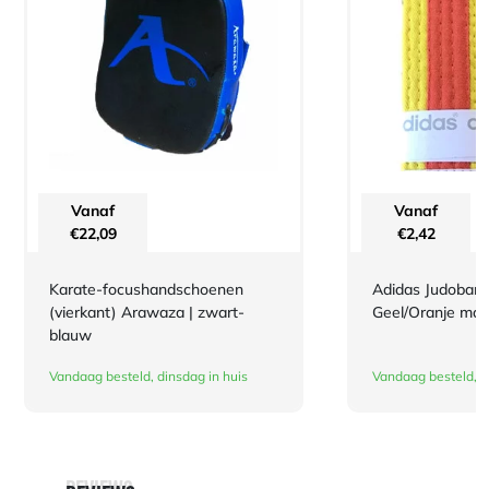
Vanaf
Vanaf
€
22,09
€
2,42
Karate-focushandschoenen
Adidas Judoband
(vierkant) Arawaza | zwart-
Geel/Oranje maa
blauw
Vandaag besteld, dinsdag in huis
Vandaag besteld, d