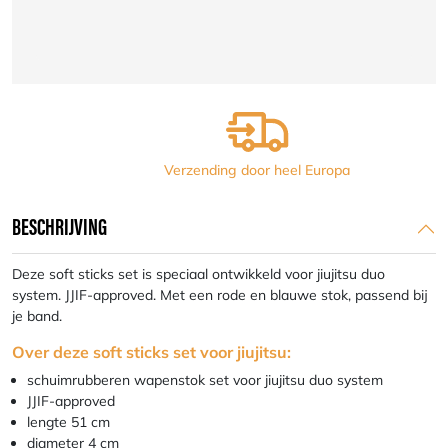
voor
jiujitsu
Nihon
|
rood
en
blauw
aantal
Verzending door heel Europa
BESCHRIJVING
Deze soft sticks set is speciaal ontwikkeld voor jiujitsu duo
system. JJIF-approved. Met een rode en blauwe stok, passend bij
je band.
Over deze soft sticks set voor jiujitsu:
schuimrubberen wapenstok set voor jiujitsu duo system
JJIF-approved
lengte 51 cm
diameter 4 cm