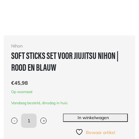
Nihon
SOFT STICKS SET VOOR JIUJITSU NIHON |
ROOD EN BLAUW
€
45,98
Op voorraad
Vandaag besteld, dinsdag in huis
In winkelwagen
-
+
Soft
sticks
Bewaar artikel
set