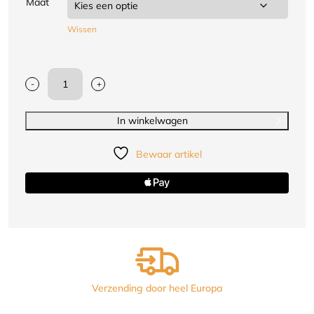
Maat
Wissen
-
+
STING
Bokshandschoen
VIPER
In winkelwagen
X
|
Bewaar artikel
zwart/goud
|
klittenband
aantal
Verzending door heel Europa