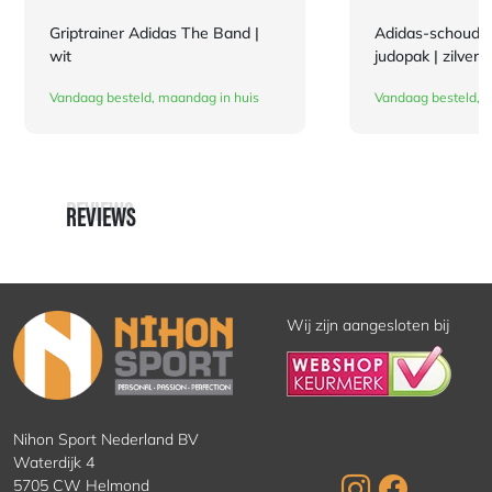
Griptrainer Adidas The Band |
Adidas-schouderl
wit
judopak | zilverk
Vandaag besteld, maandag in huis
Vandaag besteld, 
REVIEWS
REVIEWS
Wij zijn aangesloten bij
Nihon Sport Nederland BV
Waterdijk 4
5705 CW Helmond