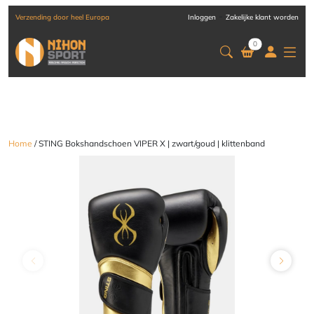
-
Verzending door heel Europa
Inloggen
Zakelijke klant worden
0
Home
/ STING Bokshandschoen VIPER X | zwart/goud | klittenband